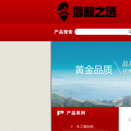
木工雕刻机