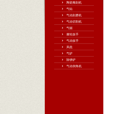
陶瓷雕刻机
气钻
气动刻磨机
气动切割机
气锯
棘轮扳手
气动扳手
风批
气铲
除锈铲
气动倒角机