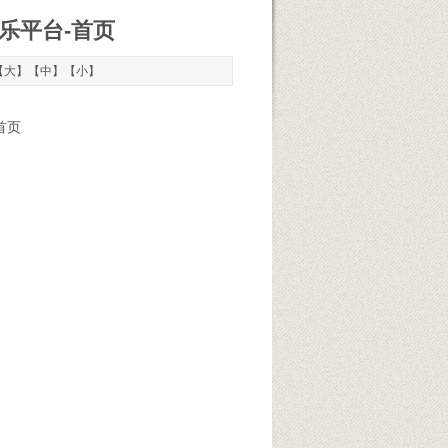
乐平台-首页
【
大
】【
中
】【
小
】
-首页