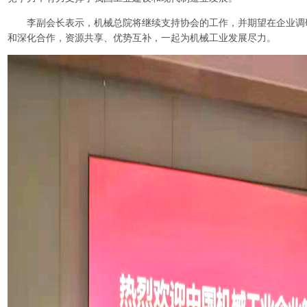
李副会长表示，机械总院将继续支持协会的工作，并期望在企业调
和深化合作，资源共享、优势互补，一起为机械工业发展尽力。