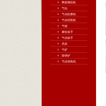
陶瓷雕刻机
气钻
气动刻磨机
气动切割机
气锯
棘轮扳手
气动扳手
风批
气铲
除锈铲
气动倒角机