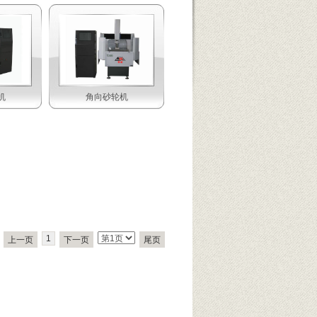
机
角向砂轮机
1
上一页
下一页
尾页